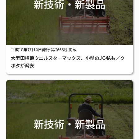
平成18年7月10日発行 第2666号 掲載
大型田植機ウエルスターマックス、小型のJC4Aも／ク
ボタが発表