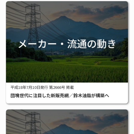
平成18年7月10日発行 第2666号 掲載
団塊世代に注目した新販売網／鈴木油脂が構築へ