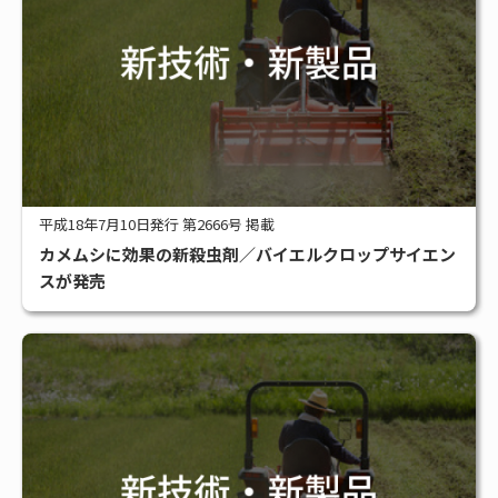
平成18年7月10日発行 第2666号 掲載
カメムシに効果の新殺虫剤／バイエルクロップサイエン
スが発売