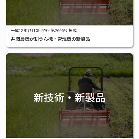
平成18年7月10日発行 第2666号 掲載
井関農機が耕うん機・管理機の新製品