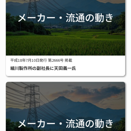
平成18年7月10日発行 第2666号 掲載
細川製作所の副社長に天田義一氏