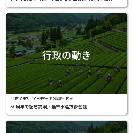
#アグリビジネス
#サステナブル
#スマート農業
#補助金
全タグ一覧
平成18年7月10日発行 第2666号 掲載
50周年で記念講演／農林水産技術会議