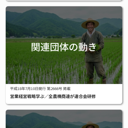
平成18年7月10日発行 第2666号 掲載
営業経営戦略学ぶ／全農機商連が連合会研修