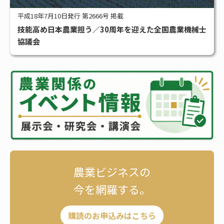
平成18年7月10日発行 第2666号 掲載
技能高め日本農業担う／30周年を迎えた全国農業機械士
協議会
農業ビジネスの
今を網羅する。
購読のお申込みはこちら