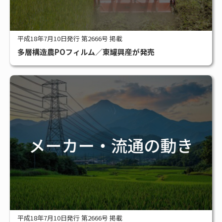
平成18年7月10日発行 第2666号 掲載
多層構造農POフィルム／東罐興産が発売
平成18年7月10日発行 第2666号 掲載