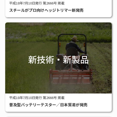
平成18年7月10日発行 第2666号 掲載
スチールがプロ向けヘッジトリマー新発売
平成18年7月10日発行 第2666号 掲載
普及型バッテリーテスター／日本貿易が発売