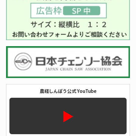
農経しんぽう公式 YouTube
▶