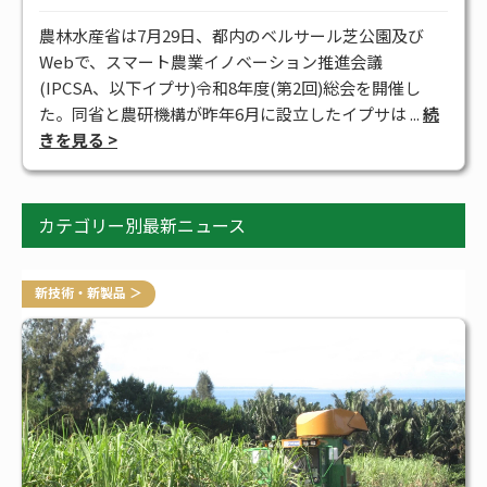
#アグリビジネス
#サステナブル
#スマート農業
#補助金
農林水産省は7月29日、都内のベルサール芝公園及び
全タグ一覧
Webで、スマート農業イノベーション推進会議
(IPCSA、以下イプサ)令和8年度(第2回)総会を開催し
た。同省と農研機構が昨年6月に設立したイプサは ...
続
きを見る >
カテゴリー別最新ニュース
新技術・新製品 ＞