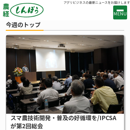
アグリビジネスの最新ニュースをお届けします
MENU
今週のトップ
事業案内
出版案内
お問い合わせ
バックナンバー
購読のお申込み
新着
新技術・新製品
行政の動き
メーカー・流通の動き
スマ農技術開発・普及の好循環を/IPCSA
が第2回総会