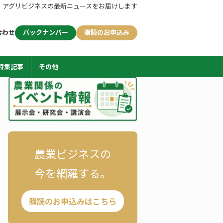
アグリビジネスの最新ニュースをお届けします
合わせ
バックナンバー
購読のお申込み
特集記事
その他
農業ビジネスの
今を網羅する。
購読のお申込みはこちら