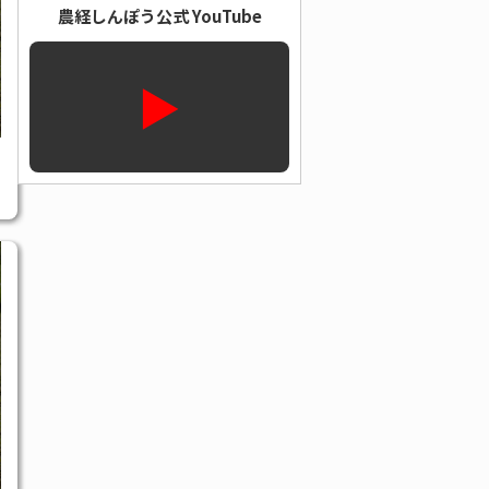
農経しんぽう公式 YouTube
▶