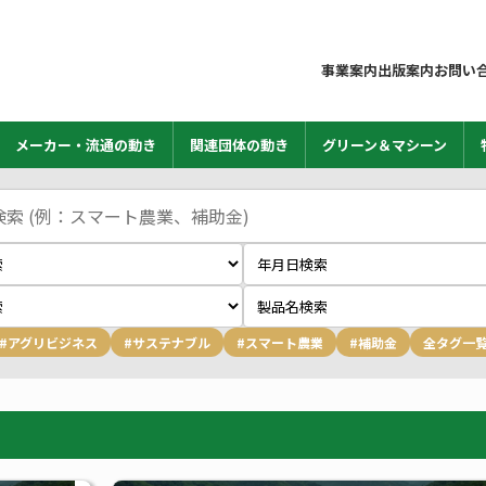
事業案内
出版案内
お問い
メーカー・流通の動き
関連団体の動き
グリーン＆マシーン
#アグリビジネス
#サステナブル
#スマート農業
#補助金
全タグ一