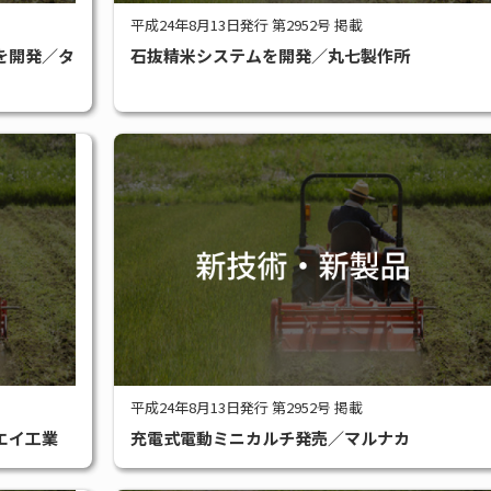
平成24年8月13日発行 第2952号 掲載
を開発／タ
石抜精米システムを開発／丸七製作所
平成24年8月13日発行 第2952号 掲載
エイ工業
充電式電動ミニカルチ発売／マルナカ