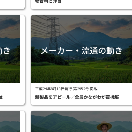
物資材に注目
平成24年8月13日発行 第2952号 掲載
催
新製品をアピール／全農かながわが農機展