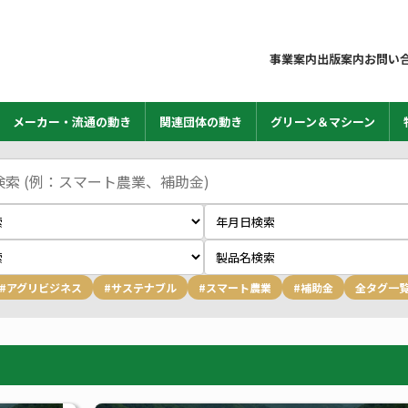
事業案内
出版案内
お問い
メーカー・流通の動き
関連団体の動き
グリーン＆マシーン
#アグリビジネス
#サステナブル
#スマート農業
#補助金
全タグ一