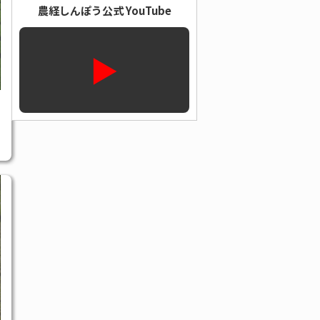
農経しんぽう公式 YouTube
▶