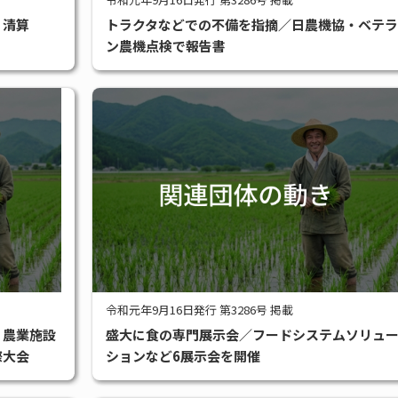
・清算
トラクタなどでの不備を指摘／日農機協・ベテラ
ン農機点検で報告書
令和元年9月16日発行 第3286号 掲載
・農業施設
盛大に食の専門展示会／フードシステムソリュ
際大会
ションなど6展示会を開催