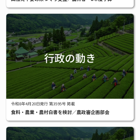
#アグリビジネス
#サステナブル
#スマート農業
#補助金
全タグ一覧
令和8年4月20日発行 第3595号 掲載
食料・農業・農村白書を検討／農政審企画部会