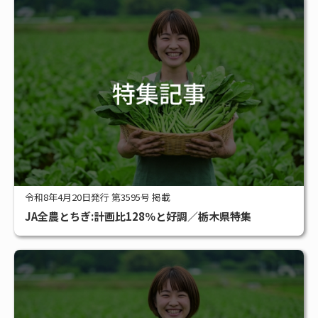
令和8年4月20日発行 第3595号 掲載
JA全農とちぎ:計画比128％と好調／栃木県特集