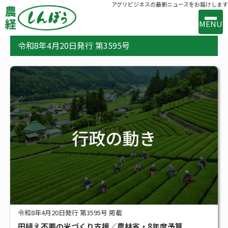
アグリビジネスの最新ニュースをお届けします
MENU
令和8年4月20日発行 第3595号
事業案内
出版案内
お問い合わせ
バックナンバー
購読のお申込み
新着
新技術・新製品
行政の動き
メーカー・流通の動き
令和8年4月20日発行 第3595号 掲載
田植え不要の米づくり支援／農林省・8年度予算