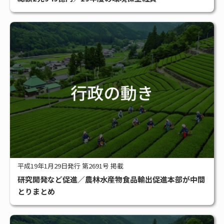
#アグリビジネス
#サステナブル
#スマート農業
#補助金
全タグ一覧
平成19年1月29日発行 第2691号 掲載
研究開発など促進／農林水産物食品輸出促進本部が中間
とりまとめ