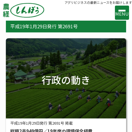
アグリビジネスの最新ニュースをお届けします
MENU
平成19年1月29日発行 第2691号
事業案内
出版案内
お問い合わせ
バックナンバー
購読のお申込み
新着
新技術・新製品
行政の動き
メーカー・流通の動き
平成19年1月29日発行 第2691号 掲載
総額2兆949億円／19年度の環境保全経費