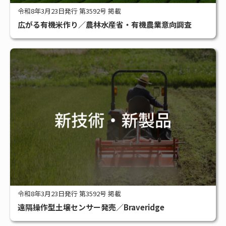
令和8年3月23日発行 第3592号 掲載
広がる有機米作り／農林水産省・有機農業意向調査
令和8年3月23日発行 第3592号 掲載
遠隔操作型土壌センサー発売／Braveridge