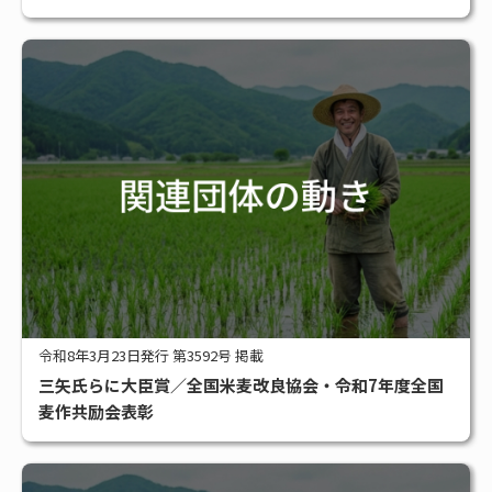
令和8年3月23日発行 第3592号 掲載
三矢氏らに大臣賞／全国米麦改良協会・令和7年度全国
麦作共励会表彰