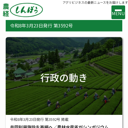
アグリビジネスの最新ニュースをお届けします
MENU
令和8年3月23日発行 第3592号
事業案内
出版案内
お問い合わせ
バックナンバー
購読のお申込み
新着
新技術・新製品
行政の動き
メーカー・流通の動き
令和8年3月23日発行 第3592号 掲載
共同利用施設を再編へ／農林水産省がシンポジウム