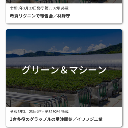
令和8年3月23日発行 第3592号 掲載
改質リグニンで報告会／林野庁
令和8年3月23日発行 第3592号 掲載
1台多役のグラップルの受注開始／イワフジ工業