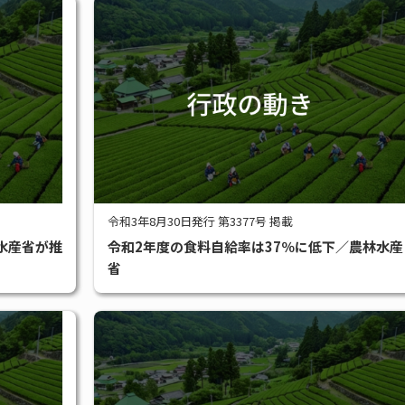
令和3年8月30日発行 第3377号 掲載
水産省が推
令和2年度の食料自給率は37％に低下／農林水産
省