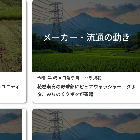
令和3年8月30日発行 第3377号 掲載
トユニティ
花巻東高の野球部にピュアウォッシャー／クボ
タ、みちのくクボタが寄贈