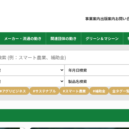
事業案内
出版案内
お問い
メーカー・流通の動き
関連団体の動き
グリーン＆マシーン
#アグリビジネス
#サステナブル
#スマート農業
#補助金
全タグ一