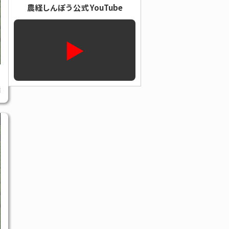
農経しんぽう公式 YouTube
▶
議