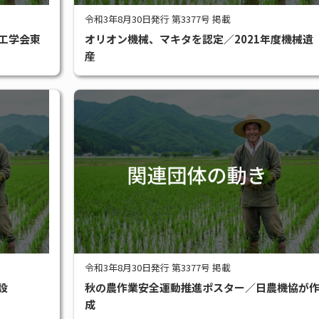
令和3年8月30日発行 第3377号 掲載
工学会東
オリオン機械、マキタを認定／2021年度機械遺
産
令和3年8月30日発行 第3377号 掲載
設
秋の農作業安全運動推進ポスター／日農機協が
成