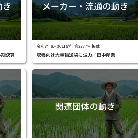
令和3年8月30日発行 第3377号 掲載
半期決算
収穫向け大量輸送袋に注力／田中産業