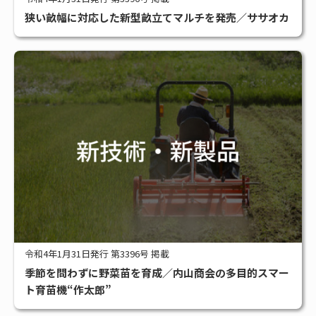
狭い畝幅に対応した新型畝立てマルチを発売／ササオカ
令和4年1月31日発行 第3396号 掲載
季節を問わずに野菜苗を育成／内山商会の多目的スマー
ト育苗機“作太郎”