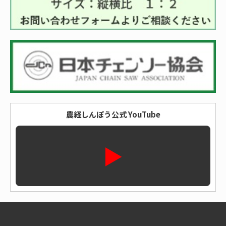
農経しんぽう公式 YouTube
▶