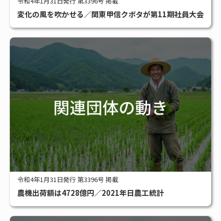
令和4年1月31日発行 第3396号 掲載
変化の風を吹かせる／関東甲信クボタが第11期社員大会
令和4年1月31日発行 第3396号 掲載
農機出荷額は4728億円／2021年日農工統計