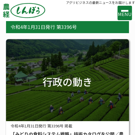
アグリビジネスの最新ニュースをお届けします
MENU
令和4年1月31日発行 第3396号
事業案内
出版案内
お問い合わせ
バックナンバー
購読のお申込み
新着
新技術・新製品
行政の動き
メーカー・流通の動き
令和4年1月31日発行 第3396号 掲載
「みどりの食料システム戦略」技術カタログを公開／農