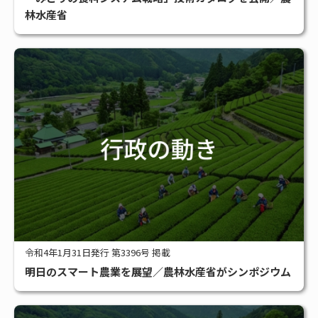
#アグリビジネス
#サステナブル
#スマート農業
#補助金
林水産省
全タグ一覧
令和4年1月31日発行 第3396号 掲載
明日のスマート農業を展望／農林水産省がシンポジウム