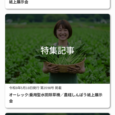
紙上展示会
令和8年5月18日発行 第3598号 掲載
オーレック:乗用型水田除草機／農経しんぽう紙上展示
会