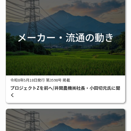
令和8年5月18日発行 第3598号 掲載
プロジェクトZを前へ/井関農機㈱社長・小田切元氏に聞
く