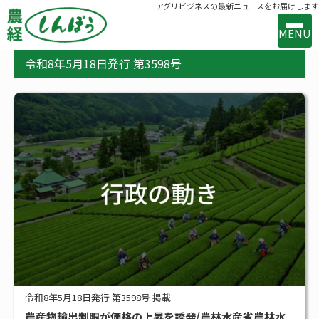
アグリビジネスの最新ニュースをお届けします
MENU
令和8年5月18日発行 第3598号
事業案内
出版案内
お問い合わせ
バックナンバー
購読のお申込み
新着
新技術・新製品
行政の動き
メーカー・流通の動き
令和8年5月18日発行 第3598号 掲載
農産物輸出制限が価格の上昇を誘発/農林水産省農林水