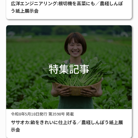
広洋エンジニアリング:根切機を高菜にも／農経しんぽ
う紙上展示会
令和8年5月18日発行 第3598号 掲載
ササオカ:畝をきれいに仕上げる／農経しんぽう紙上展
示会