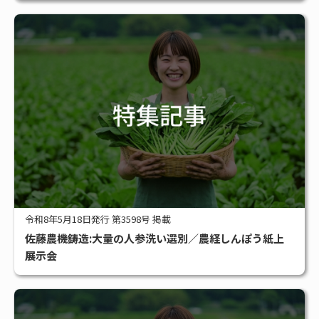
令和8年5月18日発行 第3598号 掲載
佐藤農機鋳造:大量の人参洗い選別／農経しんぽう紙上
展示会