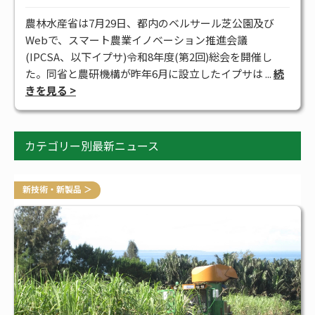
#アグリビジネス
#サステナブル
#スマート農業
#補助金
農林水産省は7月29日、都内のベルサール芝公園及び
全タグ一覧
Webで、スマート農業イノベーション推進会議
(IPCSA、以下イプサ)令和8年度(第2回)総会を開催し
た。同省と農研機構が昨年6月に設立したイプサは ...
続
きを見る >
カテゴリー別最新ニュース
新技術・新製品 ＞