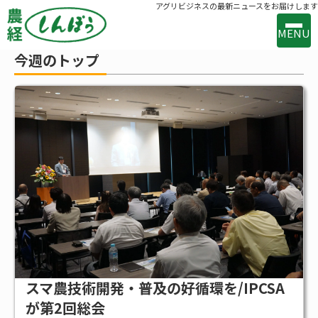
アグリビジネスの最新ニュースをお届けします
MENU
今週のトップ
事業案内
出版案内
お問い合わせ
バックナンバー
購読のお申込み
新着
新技術・新製品
行政の動き
メーカー・流通の動き
スマ農技術開発・普及の好循環を/IPCSA
が第2回総会