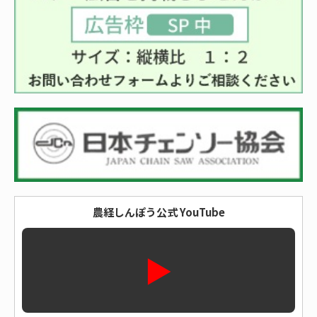
農経しんぽう公式 YouTube
▶