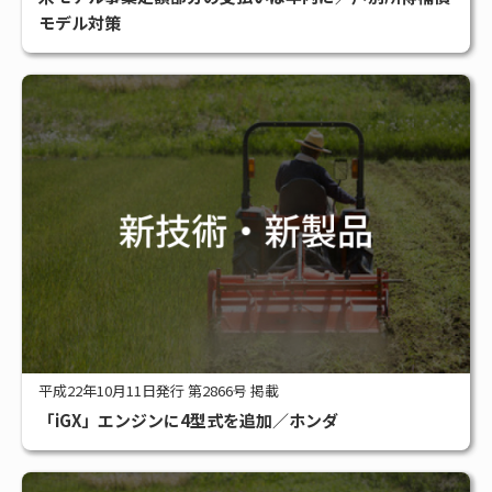
#アグリビジネス
#サステナブル
#スマート農業
#補助金
モデル対策
全タグ一覧
平成22年10月11日発行 第2866号 掲載
「iGX」エンジンに4型式を追加／ホンダ