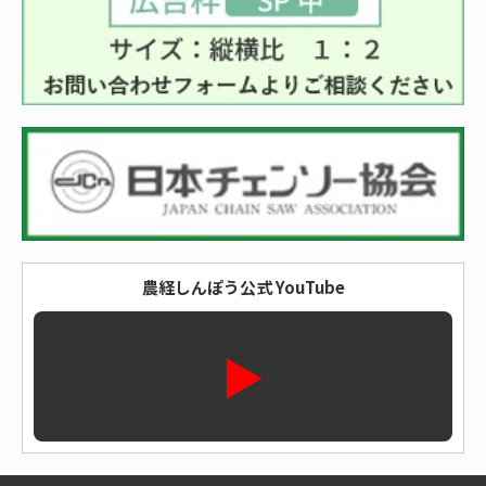
農経しんぽう公式 YouTube
▶