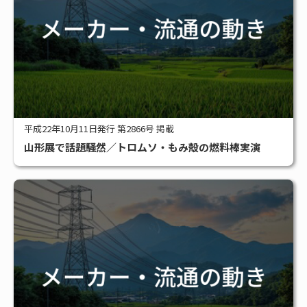
平成22年10月11日発行 第2866号 掲載
山形展で話題騒然／トロムソ・もみ殻の燃料棒実演