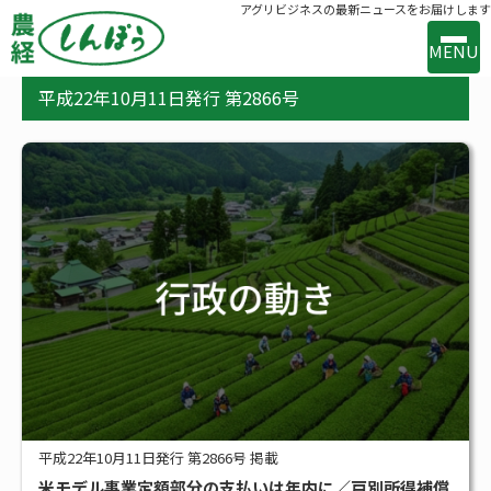
アグリビジネスの最新ニュースをお届けします
MENU
平成22年10月11日発行 第2866号
事業案内
出版案内
お問い合わせ
バックナンバー
購読のお申込み
新着
新技術・新製品
行政の動き
メーカー・流通の動き
平成22年10月11日発行 第2866号 掲載
米モデル事業定額部分の支払いは年内に／戸別所得補償