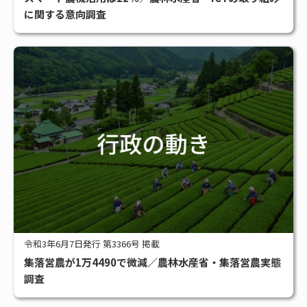
#アグリビジネス
#サステナブル
#スマート農業
#補助金
に関する意向調査
全タグ一覧
令和3年6月7日発行 第3366号 掲載
集落営農が1万4490で微減／農林水産省・集落営農実態
調査