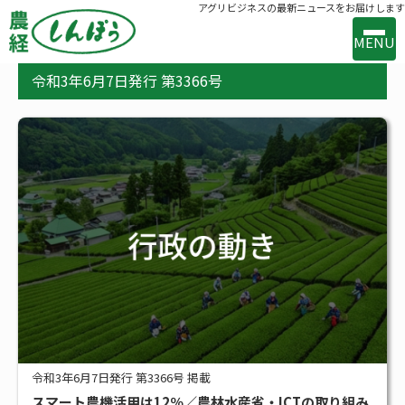
アグリビジネスの最新ニュースをお届けします
MENU
令和3年6月7日発行 第3366号
事業案内
出版案内
お問い合わせ
バックナンバー
購読のお申込み
新着
新技術・新製品
行政の動き
メーカー・流通の動き
令和3年6月7日発行 第3366号 掲載
スマート農機活用は12％／農林水産省・ICTの取り組み