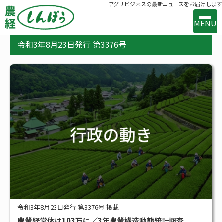
アグリビジネスの最新ニュースをお届けします
MENU
令和3年8月23日発行 第3376号
事業案内
出版案内
お問い合わせ
バックナンバー
購読のお申込み
新着
新技術・新製品
行政の動き
メーカー・流通の動き
令和3年8月23日発行 第3376号 掲載
農業経営体は103万に／3年農業構造動態統計調査