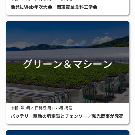
活発にWeb年次大会／関東農業食料工学会
令和3年8月23日発行 第3376号 掲載
バッテリー駆動の剪定鋏とチェンソー／和光商事が発売