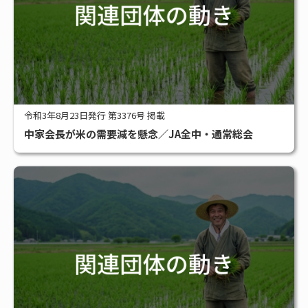
令和3年8月23日発行 第3376号 掲載
中家会長が米の需要減を懸念／JA全中・通常総会