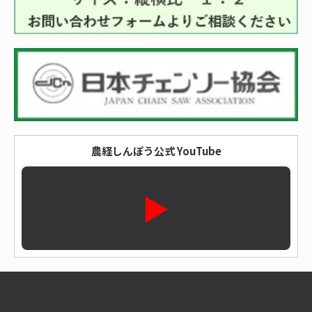
農経しんぽう公式 YouTube
▶