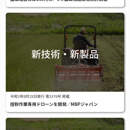
#アグリビジネス
#サステナブル
#スマート農業
#補助金
全タグ一覧
令和3年8月23日発行 第3376号 掲載
授粉作業専用ドローンを開発／MBPジャパン