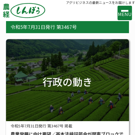
アグリビジネスの最新ニュースをお届けします
MENU
令和5年7月31日発行 第3467号
事業案内
出版案内
お問い合わせ
バックナンバー
購読のお申込み
新着
新技術・新製品
行政の動き
メーカー・流通の動き
令和5年7月31日発行 第3467号 掲載
農業発展に向け要望／基本法検証部会が関東ブロックで