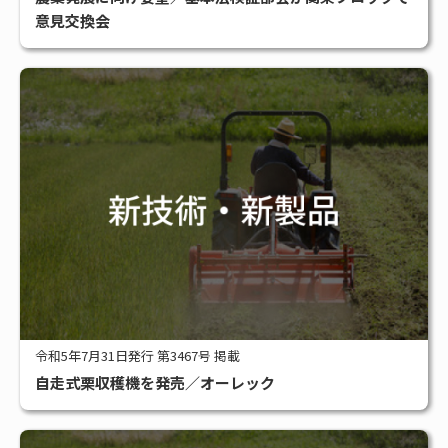
#展示会
#農林水産省
#林野庁
#人事
全タグ一覧
意見交換会
令和5年7月31日発行 第3467号 掲載
自走式栗収穫機を発売／オーレック