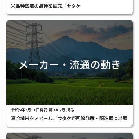
米品種鑑定の品種を拡充／サタケ
令和5年7月31日発行 第3467号 掲載
真吟精米をアピール／サタケが国際発酵・醸造展に出展